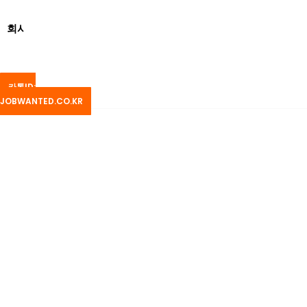
콘
텐
회사소개
채용정보
상담문의
츠
로
건
너
카톡ID:
뛰
JOBWANTED.CO.KR
기